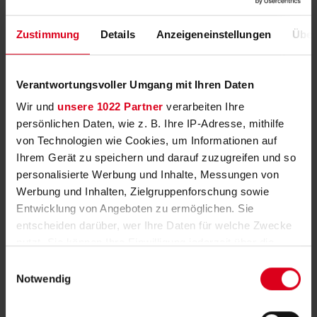
Zustimmung
Details
Anzeigeneinstellungen
Über
Alfons Opperbeck
Verantwortungsvoller Umgang mit Ihren Daten
Wir und
unsere 1022 Partner
verarbeiten Ihre
persönlichen Daten, wie z. B. Ihre IP-Adresse, mithilfe
von Technologien wie Cookies, um Informationen auf
Todesanzeige
Ihrem Gerät zu speichern und darauf zuzugreifen und so
*
09.09.1937
personalisierte Werbung und Inhalte, Messungen von
†
29.09.2025
Werbung und Inhalten, Zielgruppenforschung sowie
Entwicklung von Angeboten zu ermöglichen. Sie
entscheiden darüber, wer Ihre Daten für welche Zwecke
Veröffentlicht am:
01.10.2025
nutzt. Sie können Ihre Einwilligung jederzeit über die
0 angezündete Kerzen
Cookie-Erklärung oder durch Klicken auf das Privacy
Einwilligungsauswahl
0 geschriebene Kondolenzen
Trigger Symbol ändern oder widerrufen
Notwendig
Wenn Sie es erlauben, würden wir auch gerne:
Trauerfall teilen