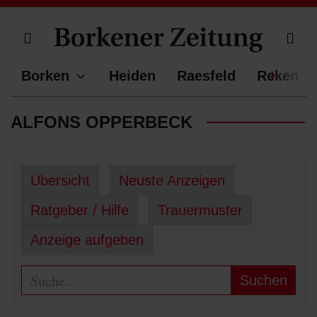
Benutzermenü anzeigen bzw. verbergen
Navig
Borken
Heiden
Raesfeld
Reken
ALFONS OPPERBECK
Übersicht
Neuste Anzeigen
Ratgeber / Hilfe
Trauermuster
Anzeige aufgeben
Suchen