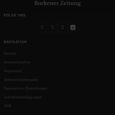
gesammelt haben.
Aus technischen Gründen müssen Sie auch als
Digitalabonnent Cookies zulassen, um alle Inhalte wie
FOLGE UNS
z.B. Videos, zu sehen.
Impressum
|
Datenschutz
NAVIGATION
Kontakt
Ansprechpartner
Impressum
Datenschutzhinweise
Datenschutz-Einstellungen
Teilnahmebedingungen
AGB