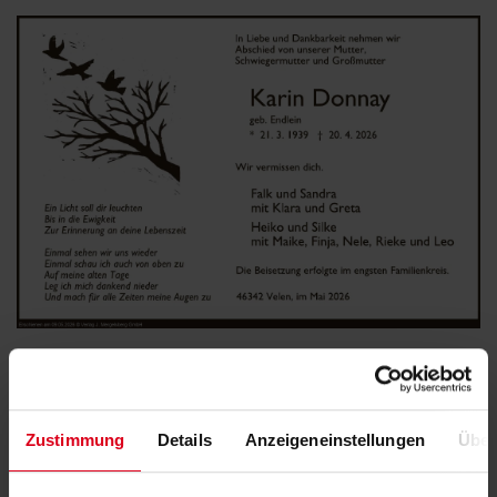
Karin Donnay
(Geb. Endlein)
Zustimmung
Details
Anzeigeneinstellungen
Über