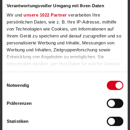
Todesanzeige
Verantwortungsvoller Umgang mit Ihren Daten
*
21.03.1939
Wir und
unsere 1022 Partner
verarbeiten Ihre
†
20.04.2026
persönlichen Daten, wie z. B. Ihre IP-Adresse, mithilfe
von Technologien wie Cookies, um Informationen auf
Veröffentlicht am:
09.05.2026
Ihrem Gerät zu speichern und darauf zuzugreifen und so
personalisierte Werbung und Inhalte, Messungen von
0 angezündete Kerzen
Werbung und Inhalten, Zielgruppenforschung sowie
0 geschriebene Kondolenzen
Entwicklung von Angeboten zu ermöglichen. Sie
entscheiden darüber, wer Ihre Daten für welche Zwecke
nutzt. Sie können Ihre Einwilligung jederzeit über die
Trauerfall teilen
Cookie-Erklärung oder durch Klicken auf das Privacy
Einwilligungsauswahl
Trigger Symbol ändern oder widerrufen
Notwendig
KERZEN & KONDOLENZEN
Wenn Sie es erlauben, würden wir auch gerne:
Präferenzen
Informationen über Ihre geografische Lage
erfassen, welche bis auf einige Meter genau sein
Kerzen (0)
Kondolenzen (0)
können
Statistiken
Ihr Gerät durch aktives Scannen nach