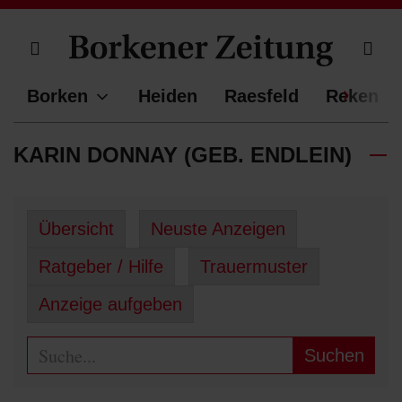
Benutzermenü anzeigen bzw. verbergen
Navig
Borken
Heiden
Raesfeld
Reken
KARIN DONNAY (GEB. ENDLEIN)
Übersicht
Neuste Anzeigen
Ratgeber / Hilfe
Trauermuster
Anzeige aufgeben
Suchen